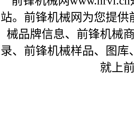
前锋机械网www.nrvi
站。前锋机械网为您提供
械品牌信息、前锋机械
录、前锋机械样品、图库
就上