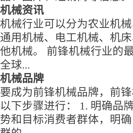
机械资讯
机械行业可以分为农业机械
通用机械、电工机械、机床
他机械。 前锋机械行业的
全球...
机械品牌
要成为前锋机械品牌，前锋机械
以下步骤进行： 1. 明确
势和目标消费者群体，明确自