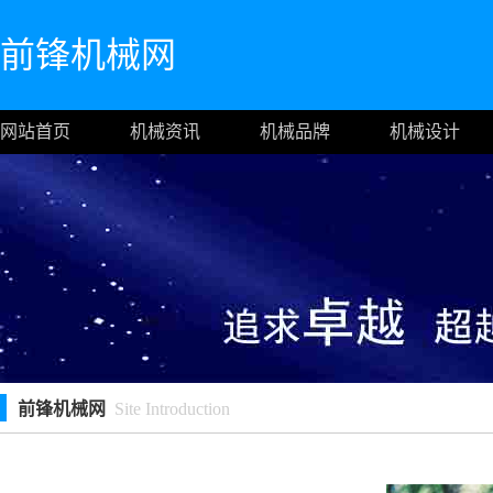
前锋机械网
网站首页
机械资讯
机械品牌
机械设计
前锋机械网
Site Introduction